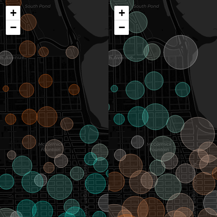
+
+
−
−